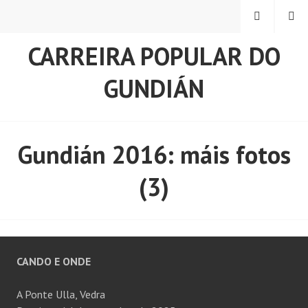
Skip
MENU
SEARCH
to
content
CARREIRA POPULAR DO
GUNDIÁN
Gundián 2016: máis fotos
(3)
CANDO E ONDE
A Ponte Ulla, Vedra