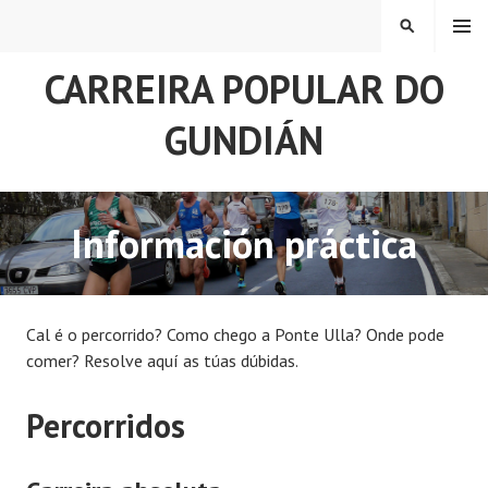
Skip
MENU
SEARCH
to
content
CARREIRA POPULAR DO
GUNDIÁN
Información práctica
Cal é o percorrido? Como chego a Ponte Ulla? Onde pode
comer? Resolve aquí as túas dúbidas.
Percorridos