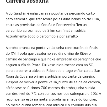
Carreira absoluta
A do Gundián é unha carreira popular de percorrido curto
pero esixente, que transcorre polas dúas beiras do río Ulla,
entre as provincias da Coruña e Pontevedra. Ten un
percorrido aproximado de 5 km cun final en subida.
Actualmente todo o percorrido é por asfalto.
A proba arranca na ponte vella, unha construción de finais
do XVIII pola que pasaba no seu día o viño de Ribeiro
camiño de Santiago e que hoxe empregan os peregrinos que
seguen a Vía da Prata. Diríxese inicialmente cara ao SO,
para percorrer a aldea de Reboredo e logo enfiar cara a San
Xoán da Cova, na primeira subida importante da carreira.
Despois de volver á ponte vella, punto de saída da carreira,
afróntase os últimos 700 metros da proba, unha subida
cun desnivel do 7%, con puntos nos que sobrepasa o 20%. A
recompensa está na meta, situada na ermida do Gundián,
no medio dunha romaría, coa música e o colorido dun día