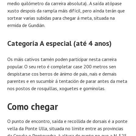
medio quilómetro da carreira absoluta).. A saída atópase
xusto despois da rampla máis difícil, pero aínda terán que
sortear varias subidas para chegar á meta, situada na
ermida de Gundián.
Categoría A especial (até 4 anos)
Os máis cativos tamén poden participar nesta carreira
popular. O seu reto é completar case 200 metros sen
despistarse cos berros de ánimo de pais, nais e demais
parentes e en sucumbir á tentación de parar antes da meta
nos postos de rosquillas, xoguetes e gominolas.
Como chegar
O punto de encontro, saída e recollida de dorsais é a ponte
vella da Ponte Ulla, situada no límite entre as provincias
da Coruña e Pontevedra, á altura do punto no que a N-525