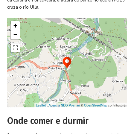
cruza o río Ulla.
+
−
Leaflet
|
Agencja SEO Poznań
©
OpenStreetMap
contributors
Onde comer e durmir